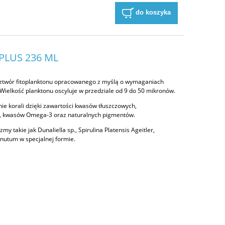
do koszyka
PLUS 236 ML
 roztwór fitoplanktonu opracowanego z myślą o wymaganiach
ielkość planktonu oscyluje w przedziale od 9 do 50 mikronów.
ie korali dzięki zawartości kwasów tłuszczowych,
, kwasów Omega-3 oraz naturalnych pigmentów.
my takie jak Dunaliella sp., Spirulina Platensis Ageitler,
nutum w specjalnej formie.