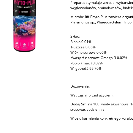
Preparat stymuluje wzrost i wybarwien
węglowodanów, aminokwasów, białek
Microbe-lift Phyto-Plus zawiera organiz
Plalymonus sp., Phaeodactylum Tricor
Skład:
Białko 0.01%
Tłuszcze 0.05%
Włókno surowe 0.06%
Kwasy tłuszczowe Omega-3 0.02%
Popiół (max.) 0.07%
Wilgotność 99.70%
Dozowanie:
Wstrząśnij przed użyciem.
Dodaj 5ml na 100l wody akwariowej 1-
stosować codziennie.
W celu karmienia konkretnego koralowc