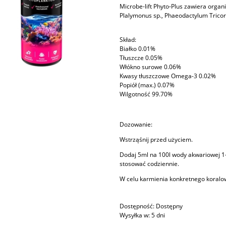
Microbe-lift Phyto-Plus zawiera organiz
Plalymonus sp., Phaeodactylum Tricor
Skład:
Białko 0.01%
Tłuszcze 0.05%
Włókno surowe 0.06%
Kwasy tłuszczowe Omega-3 0.02%
Popiół (max.) 0.07%
Wilgotność 99.70%
Dozowanie:
Wstrząśnij przed użyciem.
Dodaj 5ml na 100l wody akwariowej 1-
stosować codziennie.
W celu karmienia konkretnego koralowc
Dostępność:
Dostępny
Wysyłka w:
5 dni