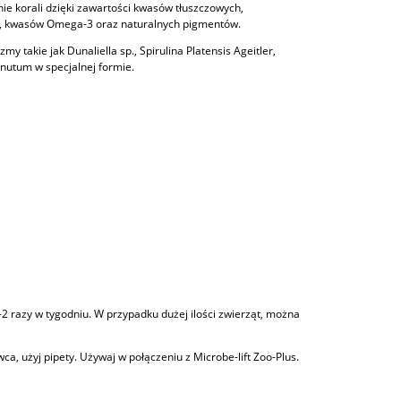
ie korali dzięki zawartości kwasów tłuszczowych,
, kwasów Omega-3 oraz naturalnych pigmentów.
my takie jak Dunaliella sp., Spirulina Platensis Ageitler,
nutum w specjalnej formie.
2 razy w tygodniu. W przypadku dużej ilości zwierząt, można
a, użyj pipety. Używaj w połączeniu z Microbe-lift Zoo-Plus.