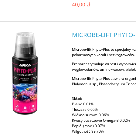
40,00 zł
MICROBE-LIFT PHYTO-
Microbe-lift Phyto-Plus to specjalny
pokarmowych korali i bezkręgowców. W
Preparat stymuluje wzrost i wybarwien
węglowodanów, aminokwasów, białek
Microbe-lift Phyto-Plus zawiera organiz
Plalymonus sp., Phaeodactylum Tricor
Skład:
Białko 0.01%
Tłuszcze 0.05%
Włókno surowe 0.06%
Kwasy tłuszczowe Omega-3 0.02%
Popiół (max.) 0.07%
Wilgotność 99.70%