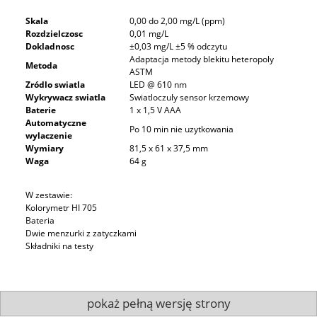
Skala
0,00 do 2,00 mg/L (ppm)
Rozdzielczosc
0,01 mg/L
Dokladnosc
±0,03 mg/L ±5 % odczytu
Adaptacja metody blekitu heteropoly
Metoda
ASTM
Zródlo swiatla
LED @ 610 nm
Wykrywacz swiatla
Swiatloczuly sensor krzemowy
Baterie
1 x 1,5 V AAA
Automatyczne
Po 10 min nie uzytkowania
wylaczenie
Wymiary
81,5 x 61 x 37,5 mm
Waga
64 g
W zestawie:
Kolorymetr HI 705
Bateria
Dwie menzurki z zatyczkami
Składniki na testy
pokaż pełną wersję strony