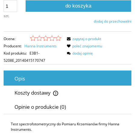
do koszyka
szt.
dodaj do przechowalni
Ocena:
zapytaj o produkt
Producent:
Hanna Instruments
poleć znajomemu
Kod produktu:
E3B1-
dodaj opinię
5208E_20140415170747
Opis
Koszty dostawy
Cena nie zawiera ewentualnych kosztów płatności
Opinie o produkcie (0)
Test spectrofotometryczny do Pomiaru Krzemianów firmy Hanna
Instruments.