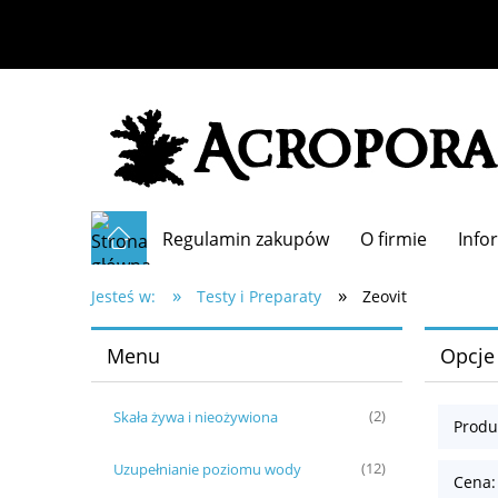
Regulamin zakupów
O firmie
Info
»
»
Jesteś w:
Testy i Preparaty
Zeovit
Menu
Opcje
Skała żywa i nieożywiona
(2)
Produ
Uzupełnianie poziomu wody
(12)
Cena: