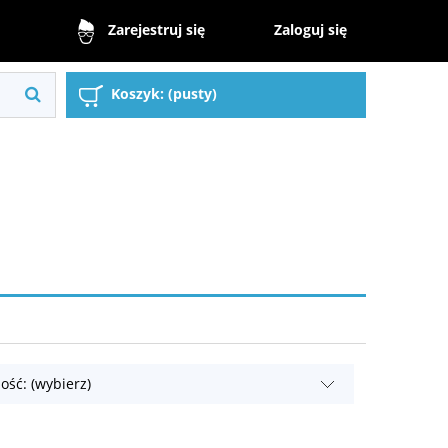
Zaloguj się
Zarejestruj się
Koszyk:
(pusty)
ość: (wybierz)