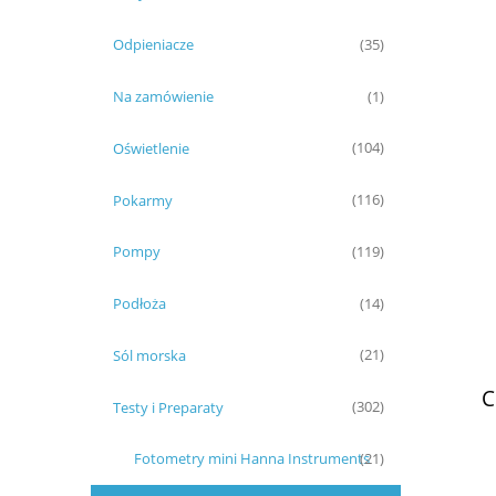
Odpieniacze
(35)
Na zamówienie
(1)
Oświetlenie
(104)
Pokarmy
(116)
Pompy
(119)
Podłoża
(14)
Sól morska
(21)
C
Testy i Preparaty
(302)
Fotometry mini Hanna Instruments
(21)