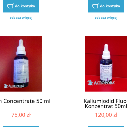
do koszyka
do koszyka
zobacz więcej
zobacz więcej
n Concentrate 50 ml
Kaliumjodid Fluo
Konzentrat 50m
75,00 zł
120,00 zł