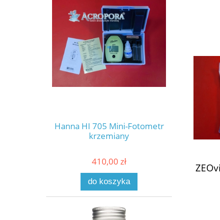
Hanna HI 705 Mini-Fotometr
krzemiany
410,00 zł
ZEOvi
do koszyka