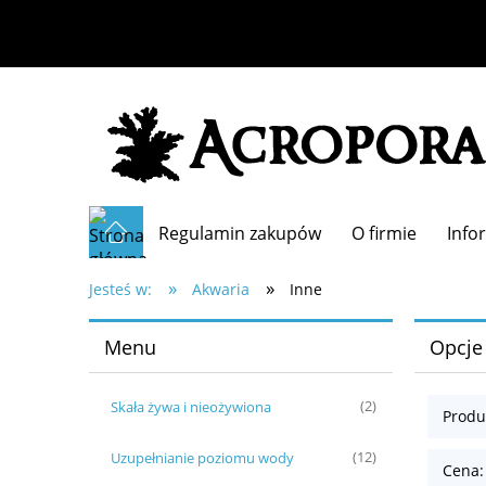
Regulamin zakupów
O firmie
Info
»
»
Jesteś w:
Akwaria
Inne
Menu
Opcje
Skała żywa i nieożywiona
(2)
Produ
Uzupełnianie poziomu wody
(12)
Cena: