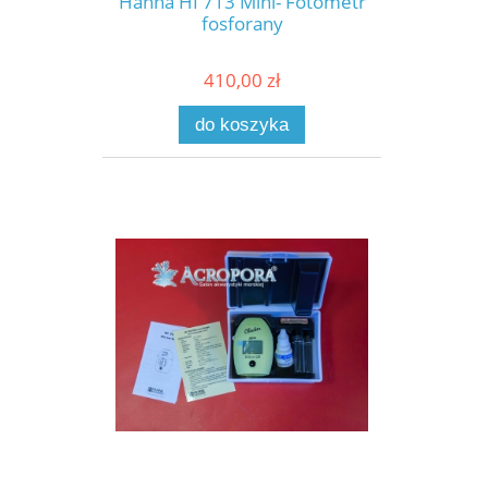
Hanna HI 713 Mini- Fotometr
fosforany
410,00 zł
do koszyka