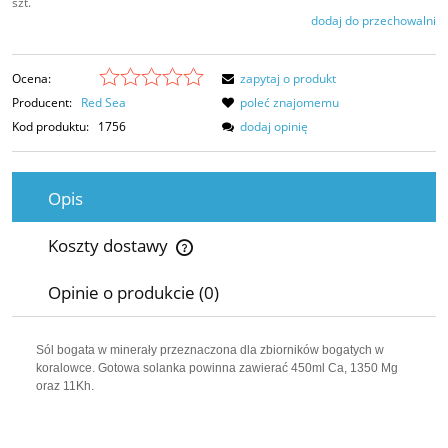
szt.
dodaj do przechowalni
Ocena:
zapytaj o produkt
Producent:
Red Sea
poleć znajomemu
Kod produktu:
1756
dodaj opinię
Opis
Koszty dostawy
Cena nie zawiera ewentualnych kosztów płatności
Opinie o produkcie (0)
Sól bogata w minerały przeznaczona dla zbiorników bogatych w
koralowce. Gotowa solanka powinna zawierać 450ml Ca, 1350 Mg
oraz 11Kh.