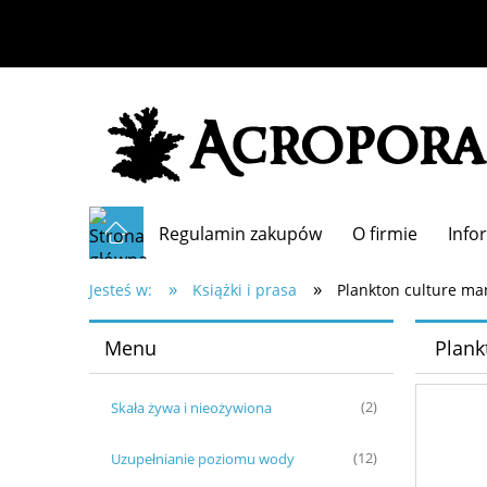
Regulamin zakupów
O firmie
Info
»
»
Jesteś w:
Książki i prasa
Plankton culture ma
Menu
Plank
Skała żywa i nieożywiona
(2)
Uzupełnianie poziomu wody
(12)