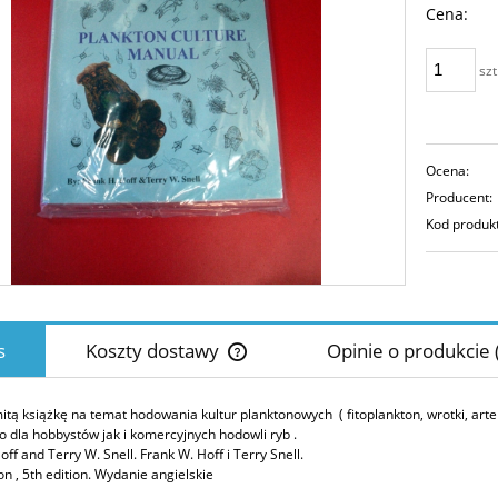
Cena:
płatn
szt
Ocena:
Producent:
Kod produk
s
Koszty dostawy
Opinie o produkcie 
Cena nie zawiera ewentualnych koszt
tą książkę na temat hodowania kultur planktonowych ( fitoplankton, wrotki, art
płatności
 dla hobbystów jak i komercyjnych hodowli ryb
.
off and Terry W. Snell.
Frank W. Hoff i Terry Snell.
n , 5th edition.
Wydanie angielskie