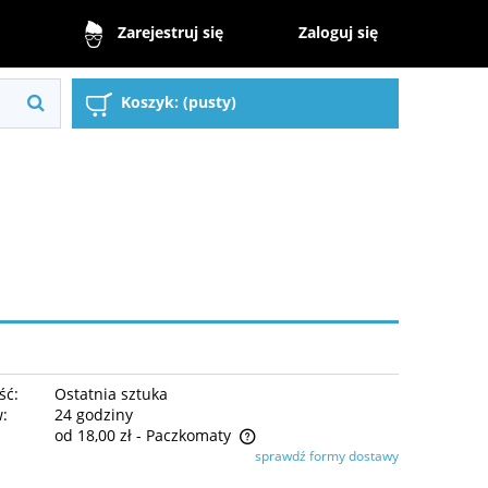
Zaloguj się
Zarejestruj się
Koszyk:
(pusty)
ść:
Ostatnia sztuka
w:
24 godziny
od 18,00 zł
- Paczkomaty
sprawdź formy dostawy
nie zawiera ewentualnych kosztów