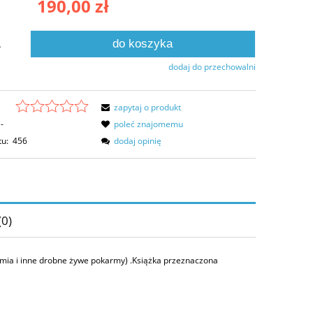
190,00 zł
ości
do koszyka
.
dodaj do przechowalni
zapytaj o produkt
-
poleć znajomemu
tu:
456
dodaj opinię
(0)
ów
emia i inne drobne żywe pokarmy)
.Książka przeznaczona