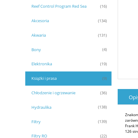
Reef Control Program Red Sea
(16)
Akcesoria
(134)
Akwaria
(131)
Bony
(4)
Elektronika
(19)
Książki i prasa
(9)
Chłodzenie i ogrzewanie
(36)
Opi
Hydraulika
(138)
Znakomi
zarówno
Filtry
(139)
Frank H
126 stro
Filtry RO
(22)