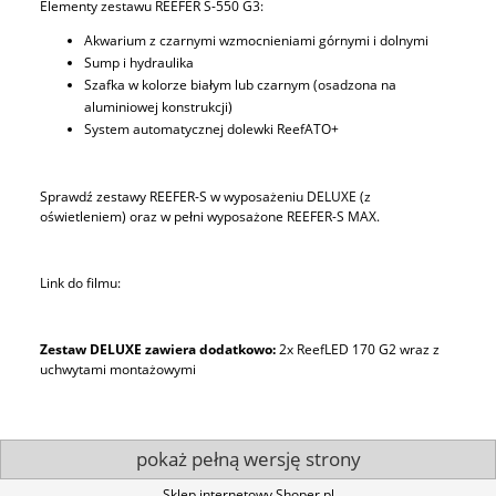
Elementy zestawu REEFER S-550 G3:
Akwarium z czarnymi wzmocnieniami górnymi i dolnymi
Sump i hydraulika
Szafka w kolorze białym lub czarnym (osadzona na
aluminiowej konstrukcji)
System automatycznej dolewki ReefATO+
Sprawdź zestawy REEFER-S w wyposażeniu DELUXE (z
oświetleniem) oraz w pełni wyposażone REEFER-S MAX.
Link do filmu:
Zestaw DELUXE zawiera dodatkowo:
2x ReefLED 170 G2 wraz z
uchwytami montażowymi
pokaż pełną wersję strony
Sklep internetowy Shoper.pl