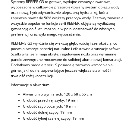
Systemy REEFER G3 to gotowe, wydajne zestawy akwariowe,
wyposażone w całkowicie przeprojektowany system obiegu wody
oraz nową, hydrodynamicznie ulepszoną hydraulikę, która
zapewnia nawet do 50% większy przepływ wody. Zestawy zawierają
wszystkie popularne funkcje serii REEFER, objęte są wydłużoną
gwarancją do 5 lat i można je w pełni dostosować do własnych
preferencji oraz wybranego wyposażenia.
REEFER-S G3 wyróżnia się większą głębokością i szerokością, co
pozwala tworzyć bardziej naturalne i efektowne aranżacje rafowe.
Szafki w tej serii mają ukryte, regulowane nóżki oraz wymienne
panele zewnętrzne mocowane do solidnej aluminiowej konstrukcji.
Dodatkowo modele z serii S posiadają zarówno wzmocnienia
górne, jak i dolne, zapewniające jeszcze większą stabilność i
trwałość całej konstrukcji.
Informacje o akwarium:
Akwarium o wymiarach: 120 x 68 x 65 cm
Grubość przedniej szyby: 19 mm
Grubość szyb bocznych: 19 mm
Grubość dolnej szyby: 19 mm
Grubość tylnej czarnej szyby: 19 mm