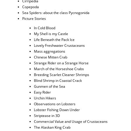
Cirripedia
Copepoda
Sea Spiders: about the class Pycnogonida
Picture Stories
In Cold Blood
My Shell is my Castle
Life Beneath the Pack Ice
Lovely Freshwater Crustaceans
Mass aggregations
Chinese Mitten Crab
Strange Rider on a Strange Horse
March of the Horseshoe Crabs
Breeding Scarlet Cleaner Shrimps
Blind Shrimp in Coastal Crack
Gunmen of the Sea
Easy Rider
Urchin Hikers
Observations on Lobsters
Lobster Fishing Down Under
Striptease in 3D
Commercial Value and Usage of Crustaceans
The Alaskan King Crab