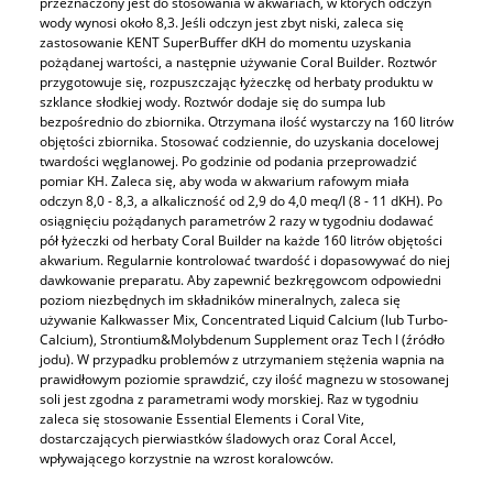
przeznaczony jest do stosowania w akwariach, w których odczyn
wody wynosi około 8,3. Jeśli odczyn jest zbyt niski, zaleca się
zastosowanie KENT SuperBuffer dKH do momentu uzyskania
pożądanej wartości, a następnie używanie Coral Builder. Roztwór
przygotowuje się, rozpuszczając łyżeczkę od herbaty produktu w
szklance słodkiej wody. Roztwór dodaje się do sumpa lub
bezpośrednio do zbiornika. Otrzymana ilość wystarczy na 160 litrów
objętości zbiornika. Stosować codziennie, do uzyskania docelowej
twardości węglanowej. Po godzinie od podania przeprowadzić
pomiar KH. Zaleca się, aby woda w akwarium rafowym miała
odczyn 8,0 - 8,3, a alkaliczność od 2,9 do 4,0 meq/l (8 - 11 dKH). Po
osiągnięciu pożądanych parametrów 2 razy w tygodniu dodawać
pół łyżeczki od herbaty Coral Builder na każde 160 litrów objętości
akwarium. Regularnie kontrolować twardość i dopasowywać do niej
dawkowanie preparatu. Aby zapewnić bezkręgowcom odpowiedni
poziom niezbędnych im składników mineralnych, zaleca się
używanie Kalkwasser Mix, Concentrated Liquid Calcium (lub Turbo-
Calcium), Strontium&Molybdenum Supplement oraz Tech I (źródło
jodu). W przypadku problemów z utrzymaniem stężenia wapnia na
prawidłowym poziomie sprawdzić, czy ilość magnezu w stosowanej
soli jest zgodna z parametrami wody morskiej. Raz w tygodniu
zaleca się stosowanie Essential Elements i Coral Vite,
dostarczających pierwiastków śladowych oraz Coral Accel,
wpływającego korzystnie na wzrost koralowców.