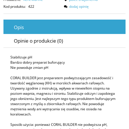
Kod produktu:
422
dodaj opinię
Opis
Opinie o produkcie (0)
Stabilizuje pH
Bardzo dobry preparat buforujący
Nie powoduje zmian pH
CORAL BUILDER jest preparatem podwyższającym zasadowość i
twardość węglanową (KH) w morskich akwariach rafowych.
Używany zgodnie z instrukcją, wpływa w niewielkim stopniu na
poziom wapnia, magnezu i strontu. Stabilizuje odczyn i zapobiega
jego obniżeniu. Jest najlepszym tego typu produktem buforującym
stworzonym z myślą o zbiornikach rafowych. Nie powoduje
mętnienia wody ani wytrącania się osadów, nie osiada na
koralowcach.
Sposób użycia: ponieważ CORAL BUILDER nie podwyższa pH,