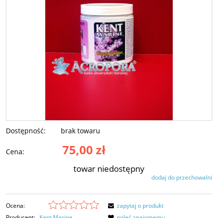
Dostępność:
brak towaru
75,00 zł
Cena:
towar niedostępny
dodaj do przechowalni
Ocena:
zapytaj o produkt
Producent:
Kent Marine
poleć znajomemu